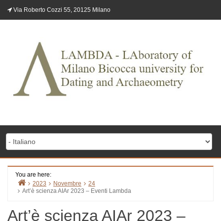
Skip
Via Roberto Cozzi 55, 20125 Milano
to
content
You are here:
2023
Novembre
24
Art’è scienza AIAr 2023 – Eventi Lambda
Home
Art’è scienza AIAr 2023 –