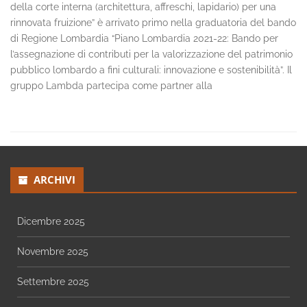
della corte interna (architettura, affreschi, lapidario) per una
rinnovata fruizione” è arrivato primo nella graduatoria del bando
di Regione Lombardia “Piano Lombardia 2021-22: Bando per
l’assegnazione di contributi per la valorizzazione del patrimonio
pubblico lombardo a fini culturali: innovazione e sostenibilità”. Il
gruppo Lambda partecipa come partner alla
ARCHIVI
Dicembre 2025
Novembre 2025
Settembre 2025