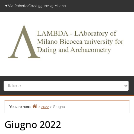
Skip
Via Roberto Cozzi 55, 20125 Milano
to
content
You are here:
2022
Giugno
Home
Giugno 2022