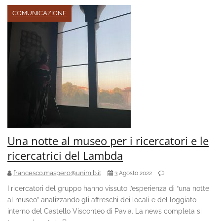
COMUNICAZIONE
Una notte al museo per i ricercatori e le
ricercatrici del Lambda
francesco.maspero@unimib.it
3 Agosto 2022
I ricercatori del gruppo hanno vissuto l’esperienza di “una notte
al museo” analizzando gli affreschi dei locali e del loggiato
interno del Castello Visconteo di Pavia. La news completa si